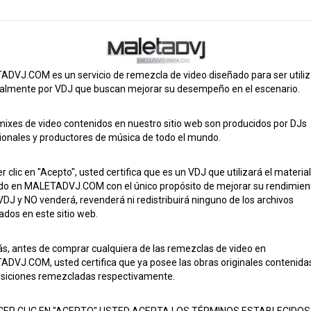
os
ru Edit.)
03:52
Rancheros
DVJ.COM es un servicio de remezcla de video diseñado para ser utili
.)
02:33
Rancheros
palmente por VDJ que buscan mejorar su desempeño en el escenario.
mixes de video contenidos en nuestro sitio web son producidos por DJs
ionales y productores de música de todo el mundo.
 Buena Que Pajoo (Trake - EDIT)
03:43
Rancheros
r clic en "Acepto", usted certifica que es un VDJ que utilizará el material
do en MALETADVJ.COM con el único propósito de mejorar su rendimien
DJ y NO venderá, revenderá ni redistribuirá ninguno de los archivos
(Dj Guru Edit.)
dos en este sitio web.
04:36
Rancheros
, antes de comprar cualquiera de las remezclas de video en
DVJ.COM, usted certifica que ya posee las obras originales contenidas
u Edit.)
iciones remezcladas respectivamente.
04:58
Rancheros
CER CLIC EN "ACEPTO" USTED ACEPTA LOS TÉRMINOS ESTABLECIDOS