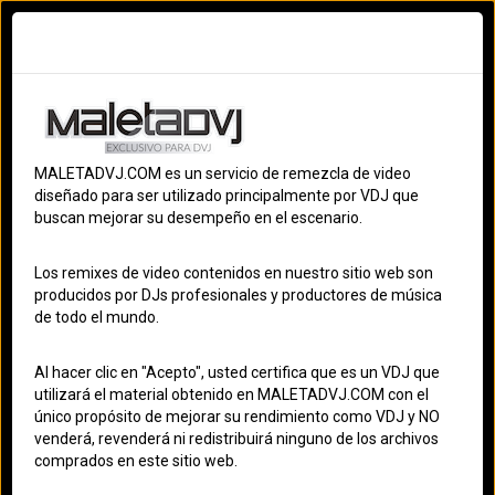
Ingresar
Registrarme
Terminos
S
MALETADVJ.COM es un servicio de remezcla de video
OS
diseñado para ser utilizado principalmente por VDJ que
buscan mejorar su desempeño en el escenario.
S
RANCHEROS
Los remixes de video contenidos en nuestro sitio web son
ES
producidos por DJs profesionales y productores de música
de todo el mundo.
MALETADVJ
ACT
Al hacer clic en "Acepto", usted certifica que es un VDJ que
utilizará el material obtenido en MALETADVJ.COM con el
único propósito de mejorar su rendimiento como VDJ y NO
venderá, revenderá ni redistribuirá ninguno de los archivos
comprados en este sitio web.