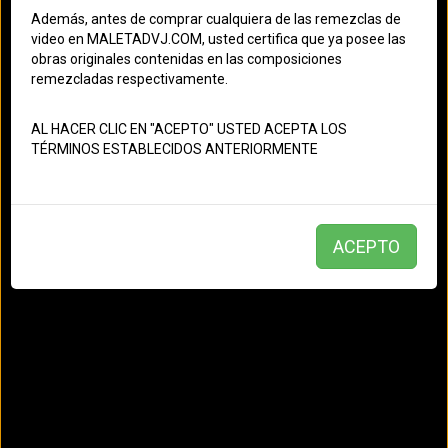
Tejanos de Rauco - MI ÚLTIMA MONTA (Version DJYan)
Además, antes de comprar cualquiera de las remezclas de
video en MALETADVJ.COM, usted certifica que ya posee las
Editor: administrator
- Creado el: 03/01/2024
obras originales contenidas en las composiciones
03:46
remezcladas respectivamente.
Rancheros
AL HACER CLIC EN "ACEPTO" USTED ACEPTA LOS
TÉRMINOS ESTABLECIDOS ANTERIORMENTE
Tejanos de Rauco
ACEPTO
Grupo Frontera - EN ALTAVOZ (Version DJYan)
Editor: administrator
- Creado el: 09/10/2023
02:46
Rancheros