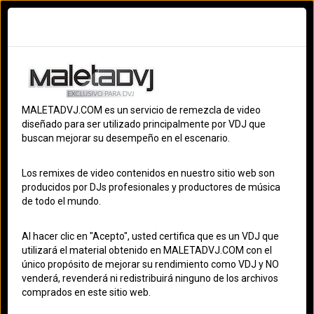
Ingresar
Registrarme
Terminos
S
MALETADVJ.COM es un servicio de remezcla de video
Video Remixes
OS
diseñado para ser utilizado principalmente por VDJ que
buscan mejorar su desempeño en el escenario.
S
Los remixes de video contenidos en nuestro sitio web son
ES
producidos por DJs profesionales y productores de música
de todo el mundo.
ACT
Al hacer clic en "Acepto", usted certifica que es un VDJ que
utilizará el material obtenido en MALETADVJ.COM con el
Jay Hardway & The Him - Jigsaw [DJ QST]
único propósito de mejorar su rendimiento como VDJ y NO
venderá, revenderá ni redistribuirá ninguno de los archivos
Editor: administrator
- Creado el: 22/01/2019
comprados en este sitio web.
03:56