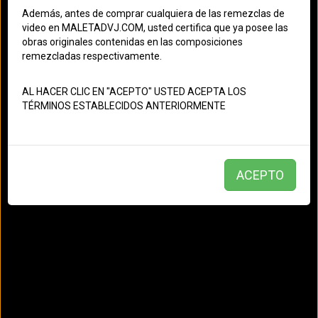
Además, antes de comprar cualquiera de las remezclas de
Dance
Electrónica
video en MALETADVJ.COM, usted certifica que ya posee las
obras originales contenidas en las composiciones
Jay Hardway & The Him
remezcladas respectivamente.
AL HACER CLIC EN "ACEPTO" USTED ACEPTA LOS
TÉRMINOS ESTABLECIDOS ANTERIORMENTE
Kiesza - Hideaway - Remix - (Dj Matias Cardenas)
ACEPTO
Editor: administrator
- Creado el: 22/01/2019
03:31
Dance
Electrónica
Kiesza