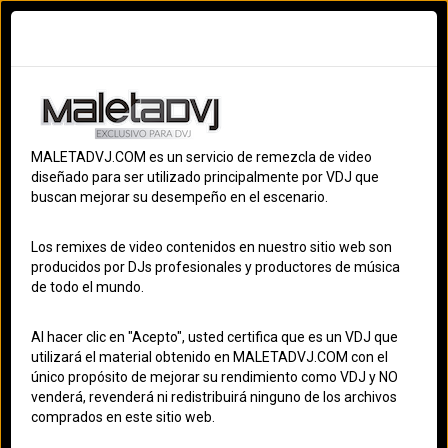
Ingresar
Registrarme
Terminos
S
MALETADVJ.COM es un servicio de remezcla de video
OS
diseñado para ser utilizado principalmente por VDJ que
buscan mejorar su desempeño en el escenario.
S
SALSA
Los remixes de video contenidos en nuestro sitio web son
ES
producidos por DJs profesionales y productores de música
de todo el mundo.
MALETADVJ
ACT
Al hacer clic en "Acepto", usted certifica que es un VDJ que
utilizará el material obtenido en MALETADVJ.COM con el
único propósito de mejorar su rendimiento como VDJ y NO
venderá, revenderá ni redistribuirá ninguno de los archivos
comprados en este sitio web.