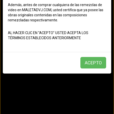
Chiquito Team Band - Porque Me Haces Llorar
Además, antes de comprar cualquiera de las remezclas de
[Dj.Latino Intro Percapella]
video en MALETADVJ.COM, usted certifica que ya posee las
obras originales contenidas en las composiciones
Editor: administrator
- Creado el: 15/05/2019
remezcladas respectivamente.
03:24
AL HACER CLIC EN "ACEPTO" USTED ACEPTA LOS
Salsa
TÉRMINOS ESTABLECIDOS ANTERIORMENTE
Chiquito Team Band
ACEPTO
Atrato River - Amor Tormentoso 2k19 [Dj.Latino Quick
Intro Outro]
Editor: administrator
- Creado el: 15/05/2019
03:55