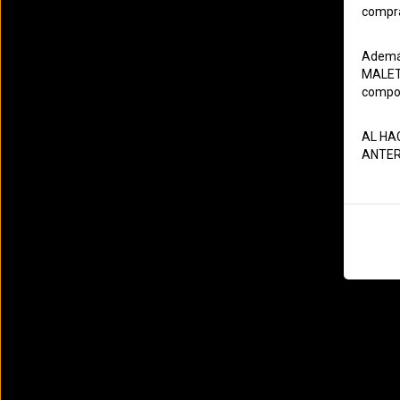
Flo-Rida - Turn Around (DjBraulioPalaci
compra
Editor: Cikey
- Creado el: 08/03/2025
Además
MALETA
Kylie Minogue - Love At First Sight (Ma
compos
Zillionaire Remix 126 Bpm)
Editor: dvjcikey
AL HA
- Creado el: 08/03/2025
ANTER
Alexis & Fido - Rescate (ED Short By Dj 
Editor: Cikey
- Creado el: 08/03/2025
September Vs. Drewsy - Cry For You (B
2023 Edit) (Clean) 129
Editor: dvjcikey
- Creado el: 18/02/2025
Rihanna - Bitch Better Have My Money
Remix) (Clean) 103