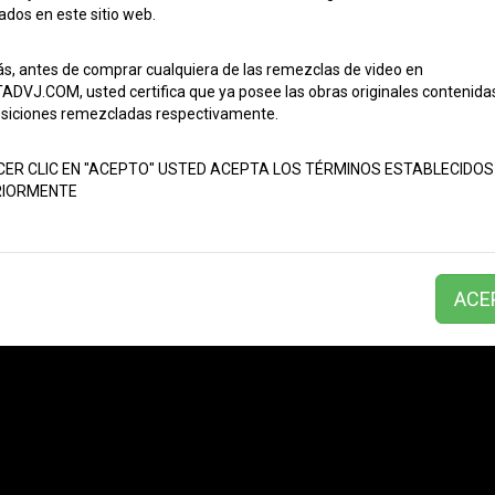
os)
dos en este sitio web.
01:07
2000
Dance
Electrónica
Retro
, antes de comprar cualquiera de las remezclas de video en
DVJ.COM, usted certifica que ya posee las obras originales contenidas
rtial Simon X
iciones remezcladas respectivamente.
04:28
2000
Dance
Pop
Retro
CER CLIC EN "ACEPTO" USTED ACEPTA LOS TÉRMINOS ESTABLECIDOS
IORMENTE
OriShinal CL)
03:10
2000
Reggaeton Old School
ACE
eatbreaker
02:59
2000
Dance
Electrónica
Retro
 (Joe Maz 2023
02:41
2000
Hip Hop