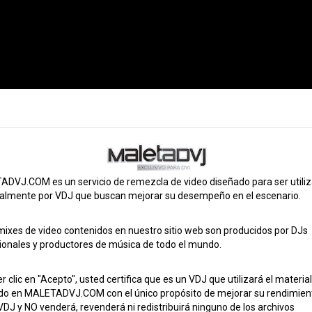
Intrro)
02:43
2000
Hip Hop
Retro
os
cerlo
03:04
2000
Reggaeton Old School
DVJ.COM es un servicio de remezcla de video diseñado para ser utili
lacios)
palmente por VDJ que buscan mejorar su desempeño en el escenario.
03:43
2000
Dance
Pop
Retro
mixes de video contenidos en nuestro sitio web son producidos por DJs
ionales y productores de música de todo el mundo.
ios)
03:04
2000
Dance
Electrónica
Retro
r clic en "Acepto", usted certifica que es un VDJ que utilizará el material
do en MALETADVJ.COM con el único propósito de mejorar su rendimien
DJ y NO venderá, revenderá ni redistribuirá ninguno de los archivos