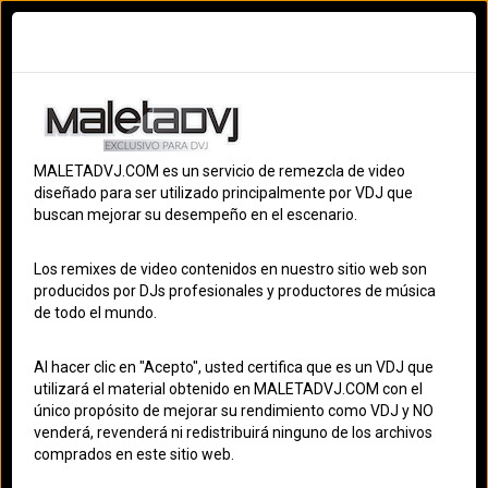
Ingresar
Registrarme
Terminos
S
MALETADVJ.COM es un servicio de remezcla de video
OS
diseñado para ser utilizado principalmente por VDJ que
buscan mejorar su desempeño en el escenario.
S
TRAP
Los remixes de video contenidos en nuestro sitio web son
ES
producidos por DJs profesionales y productores de música
de todo el mundo.
MALETADVJ
ACT
Al hacer clic en "Acepto", usted certifica que es un VDJ que
utilizará el material obtenido en MALETADVJ.COM con el
único propósito de mejorar su rendimiento como VDJ y NO
venderá, revenderá ni redistribuirá ninguno de los archivos
comprados en este sitio web.