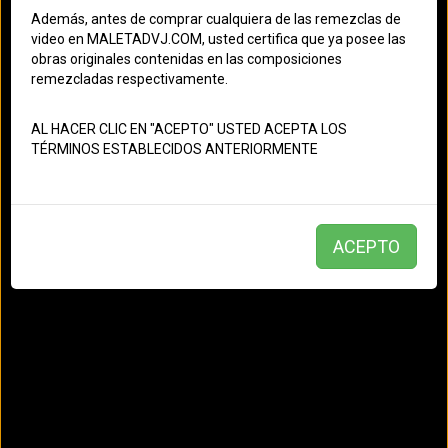
Everardo x Tyan G - Tell Me (Trake - EDIT)
Además, antes de comprar cualquiera de las remezclas de
video en MALETADVJ.COM, usted certifica que ya posee las
Editor: Dvj Dbito
- Creado el: 16/08/2021
obras originales contenidas en las composiciones
02:06
remezcladas respectivamente.
Trap
AL HACER CLIC EN "ACEPTO" USTED ACEPTA LOS
TÉRMINOS ESTABLECIDOS ANTERIORMENTE
Everardo x Tyan G
ACEPTO
Khea x Julia Michaels x Becky G x Di Genius - Only One
(Trake - EDIT)
Editor: Dvj Dbito
- Creado el: 16/08/2021
03:31
Trap