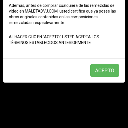
Abba - Mamma Mia (Remix) (Clean) 130
Además, antes de comprar cualquiera de las remezclas de
video en MALETADVJ.COM, usted certifica que ya posee las
Editor: Patricio Dj
- Creado el: 18/05/2025
obras originales contenidas en las composiciones
02:58
remezcladas respectivamente.
Electrónica
Pop
Rock
AL HACER CLIC EN "ACEPTO" USTED ACEPTA LOS
TÉRMINOS ESTABLECIDOS ANTERIORMENTE
Abba
ACEPTO
In-Grid - Tu Es Foutu ( Intro 132 Bpm) (Version Clean)
Editor: Patricio Dj
- Creado el: 12/05/2025
03:31
90s
Dance
Electrónica
Retro