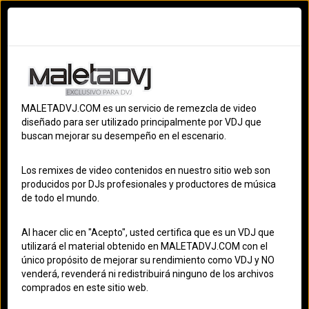
Ingresar
Registrarme
Terminos
S
MALETADVJ.COM es un servicio de remezcla de video
OS
diseñado para ser utilizado principalmente por VDJ que
buscan mejorar su desempeño en el escenario.
S
ELECTRÓNICA
Los remixes de video contenidos en nuestro sitio web son
ES
producidos por DJs profesionales y productores de música
de todo el mundo.
MALETADVJ
ACT
Al hacer clic en "Acepto", usted certifica que es un VDJ que
utilizará el material obtenido en MALETADVJ.COM con el
único propósito de mejorar su rendimiento como VDJ y NO
venderá, revenderá ni redistribuirá ninguno de los archivos
comprados en este sitio web.